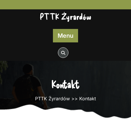
Skip
to
PTTK Żyrardów
content
Menu
Kontakt
PTTK Żyrardów
>> Kontakt