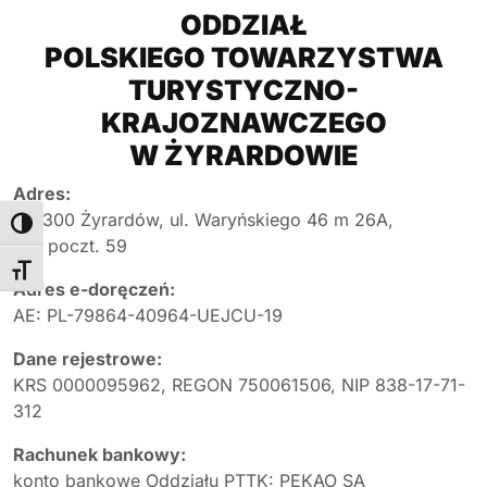
ODDZIAŁ
POLSKIEGO TOWARZYSTWA
TURYSTYCZNO-
KRAJOZNAWCZEGO
W ŻYRARDOWIE
Adres:
96-300 Żyrardów, ul. Waryńskiego 46 m 26A,
Toggle High Contrast
skr. poczt. 59
Toggle Font size
Adres e-doręczeń:
AE: PL-79864-40964-UEJCU-19
Dane rejestrowe:
KRS 0000095962, REGON 750061506, NIP 838-17-71-
312
Rachunek bankowy:
konto bankowe Oddziału PTTK: PEKAO SA